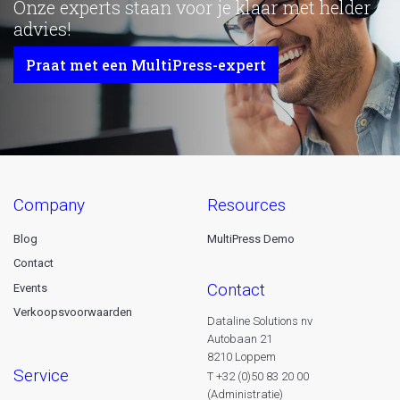
Onze experts staan voor je klaar met helder
advies!
Praat met een MultiPress-expert
company
resources
Blog
MultiPress Demo
Contact
contact
Events
Verkoopsvoorwaarden
Dataline Solutions nv
Autobaan 21
8210 Loppem
service
T +32 (0)50 83 20 00
(Administratie)