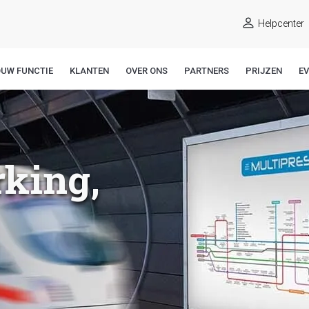
Helpcenter
OUW FUNCTIE
KLANTEN
OVER ONS
PARTNERS
PRIJZEN
E
king,