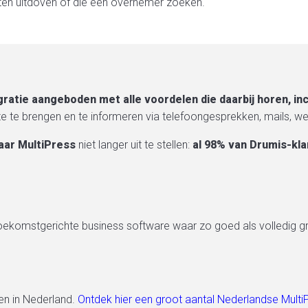
aten uitdoven of die een overnemer zoeken.
atie aangeboden met alle voordelen die daarbij horen, incl
te te brengen en te informeren via telefoongesprekken, mails, w
aar MultiPress
niet langer uit te stellen:
al 98% van Drumis-kla
 toekomstgerichte business software waar zo goed als volledig gr
ven in Nederland.
Ontdek hier een groot aantal Nederlandse Multi