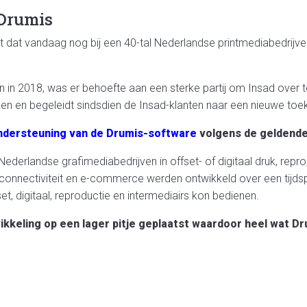
Drumis
 dat vandaag nog bij een 40-tal Nederlandse printmediabedrijven
n in 2018, was er behoefte aan een sterke partij om Insad over t
men en begeleidt sindsdien de Insad-klanten naar een nieuwe to
ndersteuning van de Drumis-software
volgens de geldende
derlandse grafimediabedrijven in offset- of digitaal druk, repro,
t, connectiviteit en e-commerce werden ontwikkeld over een tijd
, digitaal, reproductie en intermediairs kon bedienen.
ikkeling op een lager pitje geplaatst waardoor heel wat 