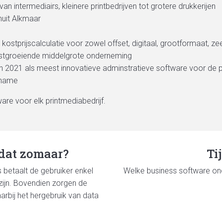
an intermediairs, kleinere printbedrijven tot grotere drukkerijen
nuit Alkmaar
ostprijscalculatie voor zowel offset, digitaal, grootformaat, zeef
lstgroeiende middelgrote onderneming
n 2021 als meest innovatieve adminstratieve software voor de pr
rname
are voor elk printmediabedrijf.
 dat zomaar?
Ti
 betaalt de gebruiker enkel
Welke business software on
 zijn. Bovendien zorgen de
rbij het hergebruik van data