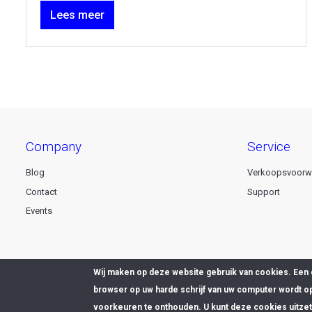
Lees meer
company
service
Blog
Verkoopsvoorw
Contact
Support
Events
Wij maken op deze website gebruik van cookies. Een 
browser op uw harde schrijf van uw computer wordt o
© 2026 Dataline nv. All rights reserved -
Privacy declaration
voorkeuren te onthouden. U kunt deze cookies uitzett