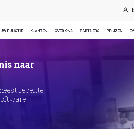
He
OUW FUNCTIE
KLANTEN
OVER ONS
PARTNERS
PRIJZEN
E
mis naar
meest recente
software.