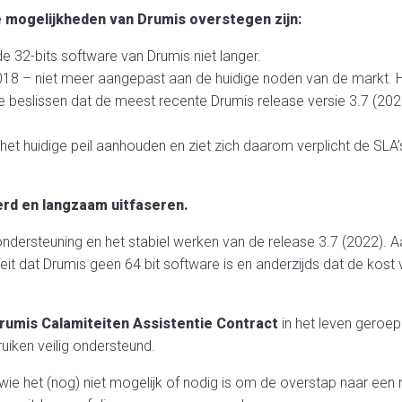
e mogelijkheden van Drumis overstegen zijn:
 32-bits software van Drumis niet langer.
2018 – niet meer aangepast aan de huidige noden van de markt. H
eslissen dat de meest recente Drumis release versie 3.7 (2022) d
 het huidige peil aanhouden en ziet zich daarom verplicht de SL
erd en langzaam uitfaseren.
ndersteuning en het stabiel werken van de release 3.7 (2022). A
eit dat Drumis geen 64 bit software is en anderzijds dat de kos
rumis Calamiteiten Assistentie Contract
in het leven geroep
uiken veilig ondersteund.
 wie het (nog) niet mogelijk of nodig is om de overstap naar ee