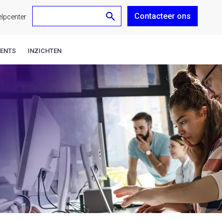
Contacteer ons
nl
lpcenter
VENTS
INZICHTEN