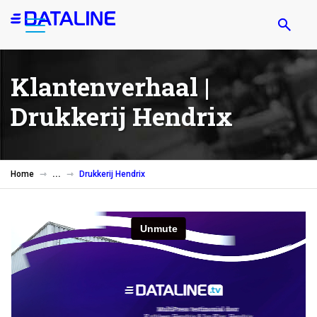
Overslaan
en
naar
de
Klantenverhaal |
inhoud
gaan
Drukkerij Hendrix
Home
Drukkerij Hendrix