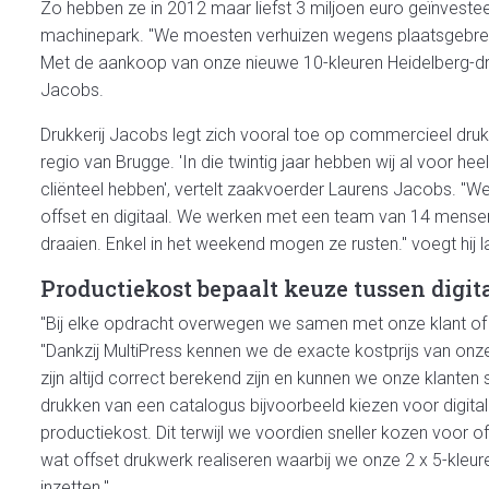
Zo hebben ze in 2012 maar liefst 3 miljoen euro geïnvest
machinepark. "We moesten verhuizen wegens plaatsgebrek
Met de aankoop van onze nieuwe 10-kleuren Heidelberg-dru
Jacobs.
Drukkerij Jacobs legt zich vooral toe op commercieel dr
regio van Brugge. 'In die twintig jaar hebben wij al voor h
cliënteel hebben', vertelt zaakvoerder Laurens Jacobs. "We 
offset en digitaal. We werken met een team van 14 mense
draaien. Enkel in het weekend mogen ze rusten." voegt hij 
Productiekost bepaalt keuze tussen digita
"Bij elke opdracht overwegen we samen met onze klant of w
"Dankzij MultiPress kennen we de exacte kostprijs van onz
zijn altijd correct berekend zijn en kunnen we onze klanten 
drukken van een catalogus bijvoorbeeld kiezen voor digitale 
productiekost. Dit terwijl we voordien sneller kozen voor of
wat offset drukwerk realiseren waarbij we onze 2 x 5-kleur
inzetten."