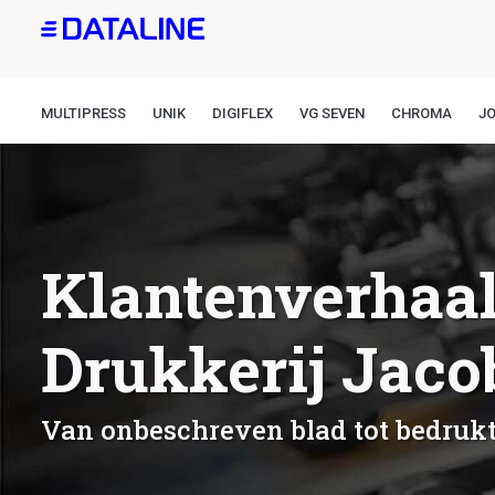
Overslaan
en
naar
de
MULTIPRESS
UNIK
DIGIFLEX
VG SEVEN
CHROMA
J
inhoud
gaan
Klantenverhaal
Drukkerij Jaco
Van onbeschreven blad tot bedrukt