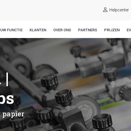
Helpcenter
OUW FUNCTIE
KLANTEN
OVER ONS
PARTNERS
PRIJZEN
E
 |
bs
 papier