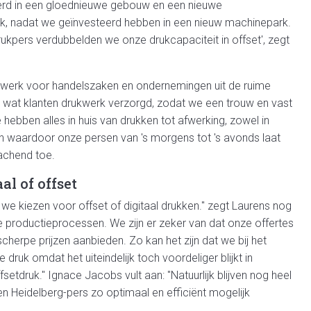
eerd in een gloednieuwe gebouw en een nieuwe
, nadat we geïnvesteerd hebben in een nieuw machinepark.
kpers verdubbelden we onze drukcapaciteit in offset', zegt
ukwerk voor handelszaken en ondernemingen uit de ruime
eel wat klanten drukwerk verzorgd, zodat we een trouw en vast
hebben alles in huis van drukken tot afwerking, zowel in
n waardoor onze persen van 's morgens tot 's avonds laat
lachend toe.
al of offset
e kiezen voor offset of digitaal drukken." zegt Laurens nog
e productieprocessen. We zijn er zeker van dat onze offertes
scherpe prijzen aanbieden. Zo kan het zijn dat we bij het
druk omdat het uiteindelijk toch voordeliger blijkt in
fsetdruk." Ignace Jacobs vult aan: "Natuurlijk blijven nog heel
en Heidelberg-pers zo optimaal en efficiënt mogelijk