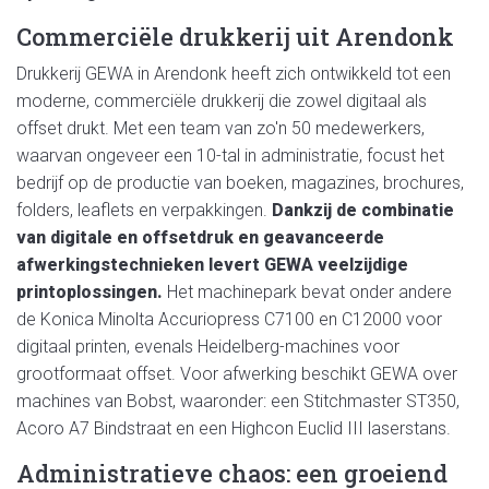
Commerciële drukkerij uit Arendonk
Drukkerij GEWA in Arendonk heeft zich ontwikkeld tot een
moderne, commerciële drukkerij die zowel digitaal als
offset drukt. Met een team van zo'n 50 medewerkers,
waarvan
ongeveer een 10-tal
in administratie, focust het
bedrijf op de productie van boeken, magazines, brochures,
folders, leaflets en verpakkingen.
Dankzij de combinatie
van digitale en offsetdruk en geavanceerde
afwerkingstechnieken levert GEWA veelzijdige
printoplossingen.
Het machinepark bevat onder andere
de Konica Minolta Accuriopress C7100 en C12000 voor
digitaal printen, evenals Heidelberg-machines voor
grootformaat offset. Voor
afwerking
beschikt GEWA over
machines van Bobst, waaronder: een Stitchmaster ST350,
Acoro A7 Bindstraat en een Highcon Euclid III laserstans.
Administratieve chaos: een groeiend