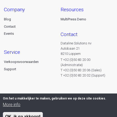
company
resources
Blog
MultiPress Demo
Contact
contact
Events
Dataline Solutions nv
Autobaan 21
service
8210 Loppem
T +32 (0)50 83 20 00
Verkoopsvoorwaarden
(Administratie)
Support
T +32 (0)50 83 20 06 (Sales)
T +32 (0)50 83 20 02 (Support)
Om het u makkelijker te maken, gebruiken we op deze site cookies.
More info
OK, ik ga akkoord
© 2026 Dataline nv. All rights reserved -
Privacy declaration