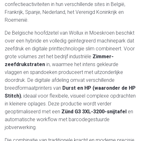
confectieactiviteiten in hun verschillende sites in België,
Frankrijk, Spanje, Nederland, het Verenigd Koninkrijk en
Roemenië.
De Belgische hoofdzetel van Wollux in Moeskroen beschikt
over een hybride en volledig geïntegreerd machinepark dat
zeefdruk en digitale printtechnologie slim combineert. Voor
grote volumes zet het bedrijf industriële
Zimmer-
zeefdrukstraten
in, waarmee het intens gekleurde
vlaggen en spandoeken produceert met uitzonderlijke
doordruk. De digitale afdeling omvat verschillende
breedformaatprinters van
Durst en HP (waaronder de HP
Stitch)
, ideaal voor flexibele, visueel complexe opdrachten
in kleinere oplages. Deze productie wordt verder
geoptimaliseerd met een
Zünd G3 3XL-3200-snijtafel
en
automatische workflow met barcodegestuurde
jobverwerking.
Die combinatie van traditionele kracht en moderne precisie