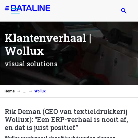
Overslaan
en
naar
de
Klantenverhaal |
inhoud
gaan
Wollux
visual solutions
Home
Wollux
Rik Deman (CEO van textieldrukkerij
Wollux): “Een ERP-verhaal is nooit af,
en dat is juist positief”
Wollux produceert dagelijks duizenden vlaggen,