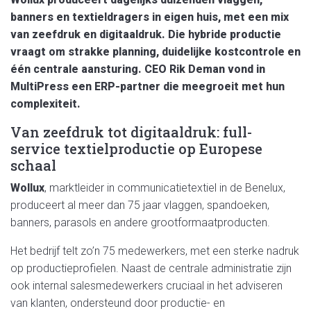
banners en textieldragers in eigen huis, met een mix
van zeefdruk en digitaaldruk. Die hybride productie
vraagt om strakke planning, duidelijke kostcontrole en
één centrale aansturing. CEO Rik Deman vond in
MultiPress een ERP-partner die meegroeit met hun
complexiteit.
Van zeefdruk tot digitaaldruk: full-
service textielproductie op Europese
schaal
Wollux
, marktleider in communicatietextiel in de Benelux,
produceert al meer dan 75 jaar vlaggen, spandoeken,
banners, parasols en andere grootformaatproducten.
Het bedrijf telt zo’n 75 medewerkers, met een sterke nadruk
op productieprofielen. Naast de centrale administratie zijn
ook internal salesmedewerkers cruciaal in het adviseren
van klanten, ondersteund door productie- en