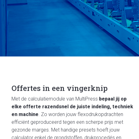
Offertes in een vingerknip
Met de calculatiemodule van MultiPress
bepaal jij op
elke offerte razendsnel de juiste indeling, techniek
en machine
. Zo worden jouw flexodrukopdrachten
efficiënt geproduceerd tegen een scherpe prijs met
gezonde marges. Met handige presets hoeft jouw
calculator enkel de grondstoffen, drukprocedés en