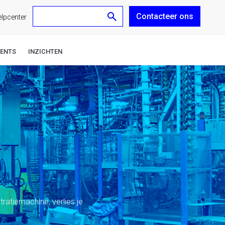
Contacteer ons
nl
lpcenter
VENTS
INZICHTEN
ratiemachine, verlies je