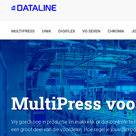
Overslaan
en
naar
de
MULTIPRESS
UNIK
DIGIFLEX
VG SEVEN
CHROMA
J
inhoud
gaan
MultiPress vo
Vrij goedkoop in productie en makkelijk onder controle te 
een groot deel van die voordelen. Hoe regel je jouw flexo