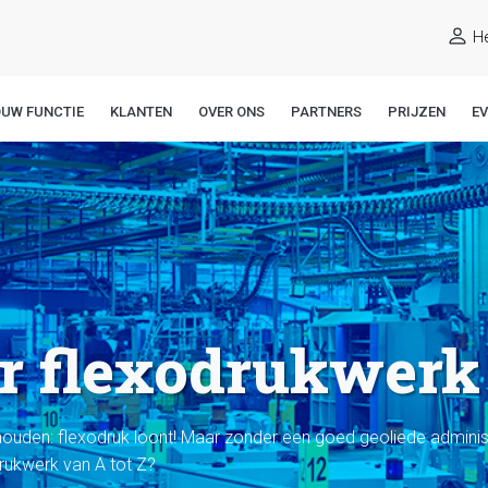
He
OUW FUNCTIE
KLANTEN
OVER ONS
PARTNERS
PRIJZEN
E
or flexodrukwerk
houden: flexodruk loont! Maar zonder een goed geoliede administ
drukwerk van A tot Z?