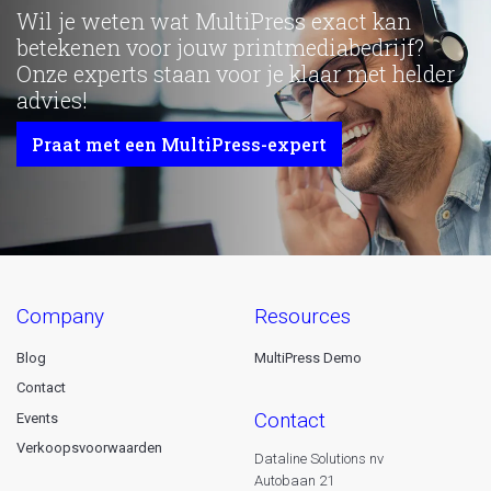
Wil je weten wat MultiPress exact kan
betekenen voor jouw printmediabedrijf?
Onze experts staan voor je klaar met helder
advies!
Praat met een MultiPress-expert
company
resources
Blog
MultiPress Demo
Contact
contact
Events
Verkoopsvoorwaarden
Dataline Solutions nv
Autobaan 21