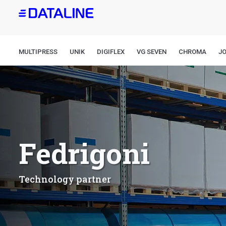
Overslaan
en
naar
de
MULTIPRESS
UNIK
DIGIFLEX
VG SEVEN
CHROMA
J
inhoud
gaan
Fedrigoni
Technology partner