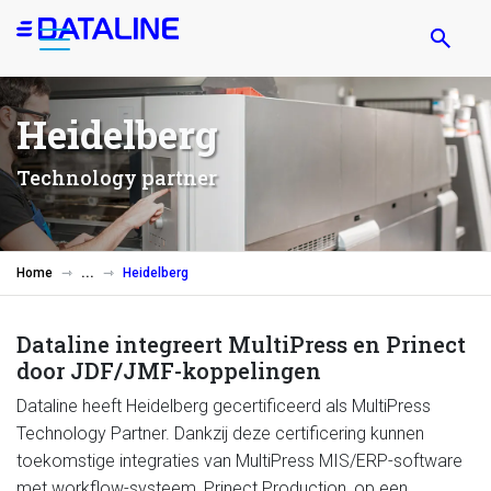
Overslaan
en
naar
de
Heidelberg
inhoud
gaan
Technology partner
Home
Heidelberg
Dataline integreert MultiPress en Prinect
door JDF/JMF-koppelingen
Dataline heeft Heidelberg gecertificeerd als MultiPress
Technology Partner. Dankzij deze certificering kunnen
toekomstige integraties van MultiPress MIS/ERP-software
met workflow-systeem, Prinect Production, op een