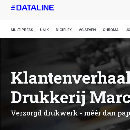
Overslaan
en
naar
de
MULTIPRESS
UNIK
DIGIFLEX
VG SEVEN
CHROMA
J
inhoud
gaan
Klantenverhaal
Drukkerij Mar
Verzorgd drukwerk - méér dan papi