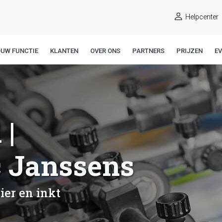
Helpcenter
OUW FUNCTIE
KLANTEN
OVER ONS
PARTNERS
PRIJZEN
E
 |
c Janssens
er en inkt