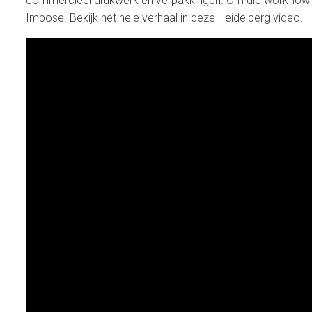
commerciëel drukwerk en verpakkingen. Om die workflow 
Impose. Bekijk het hele verhaal in deze Heidelberg video.