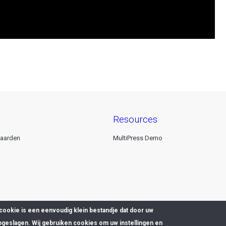
resources
aarden
MultiPress Demo
cookie is een eenvoudig klein bestandje dat door uw
pgeslagen. Wij gebruiken cookies om uw instellingen en