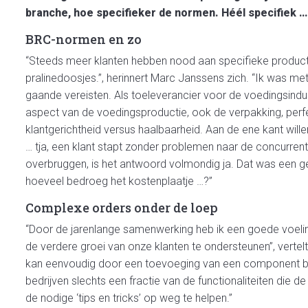
branche, hoe specifieker de normen. Héél specifiek …
BRC-normen en zo
“Steeds meer klanten hebben nood aan specifieke producte
pralinedoosjes.”, herinnert Marc Janssens zich. “Ik was m
gaande vereisten. Als toeleverancier voor de voedingsindust
aspect van de voedingsproductie, ook de verpakking, perfe
klantgerichtheid versus haalbaarheid. Aan de ene kant will
… tja, een klant stapt zonder problemen naar de concurrent.
overbruggen, is het antwoord volmondig ja. Dat was een ger
hoeveel bedroeg het kostenplaatje …?”
Complexe orders onder de loep
“Door de jarenlange samenwerking heb ik een goede voeli
de verdere groei van onze klanten te ondersteunen”, verte
kan eenvoudig door een toevoeging van een component bi
bedrijven slechts een fractie van de functionaliteiten die 
de nodige ‘tips en tricks’ op weg te helpen.”