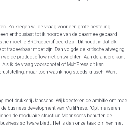
n. Zo kregen wij de vraag voor een grote bestelling
eteen enthousiast tot ik hoorde van de daarmee gepaard
rie moet je BRC-gecertificeerd zijn. Dit houdt in dat elk
ct traceerbaar moet zijn. Dan volgde de kritische afweging:
en we de productieflow niet ontwrichten. Aan de andere kant
 Als ik de vraag voorschotel of MultiPress dit kan
uststelling, maar toch was ik nog steeds kritisch. Want
ng met drukkerij Janssens. Wij koesteren de ambitie om mee
lt de business development van MultiPress. “Optimaliseren
nnen de modulaire structuur. Maar soms benutten de
de business software biedt. Het is dan onze taak om hen met