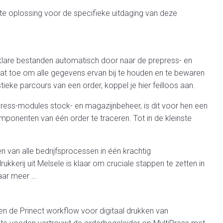
e oplossing voor de specifieke uitdaging van deze
klare bestanden automatisch door naar de prepress- en
 laat toe om alle gegevens ervan bij te houden en te bewaren
stieke parcours van een order, koppel je hier feilloos aan.
Press-modules stock- en magazijnbeheer, is dit voor hen een
mponenten van één order te traceren. Tot in de kleinste
n van alle bedrijfsprocessen in één krachtig
erij uit Melsele is klaar om cruciale stappen te zetten in
aar meer …
n de Prinect workflow voor digitaal drukken van