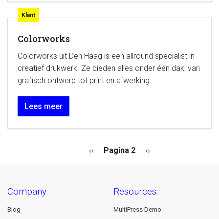
Klant
Colorworks
Colorworks uit Den Haag is een allround specialist in
creatief drukwerk. Ze bieden alles onder één dak: van
grafisch ontwerp tot print en afwerking.
Lees meer
Paginering
Vorige
‹‹
Pagina 2
Volgende
››
pagina
pagina
company
resources
Blog
MultiPress Demo