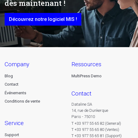
dès maintenant !
Découvrez notre logiciel MIS !
company
ressources
Blog
MultiPress Demo
Contact
contact
Événements
Conditions de vente
Dataline SA
14, rue de Dunkerque
Paris - 75010
service
T +33 977 55 65 82 (General)
T +33 977 55 65 80 (Ventes)
Support
T +33 977 55 65 81 (Support)