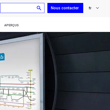
Nous contacter
fr
nl
APERÇUS
en
de
es