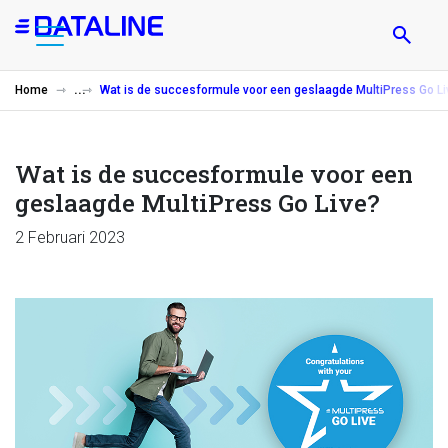
Overslaan
en
naar
de
Home
Wat is de succesformule voor een geslaagde MultiPress Go Li
inhoud
gaan
Wat is de succesformule voor een
geslaagde MultiPress Go Live?
2 Februari 2023