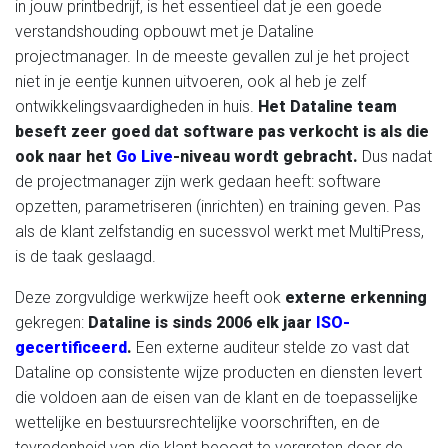
in jouw printbedrijf, is het essentieel dat je een goede
verstandshouding opbouwt met je Dataline
projectmanager. In de meeste gevallen zul je het project
niet in je eentje kunnen uitvoeren, ook al heb je zelf
ontwikkelingsvaardigheden in huis.
Het Dataline team
beseft zeer goed dat software pas verkocht is als die
ook naar het
Go Live
-niveau wordt gebracht.
Dus nadat
de projectmanager zijn werk gedaan heeft: software
opzetten, parametriseren (inrichten) en training geven. Pas
als de klant zelfstandig en sucessvol werkt met MultiPress,
is de taak geslaagd.
Deze zorgvuldige werkwijze heeft ook
externe erkenning
gekregen:
Dataline is sinds 2006 elk jaar
ISO-
gecertificeerd
.
Een externe auditeur stelde zo vast dat
Dataline op consistente wijze producten en diensten levert
die voldoen aan de eisen van de klant en de toepasselijke
wettelijke en bestuursrechtelijke voorschriften, en de
tevredenheid van die klant beoogt te vergroten door de