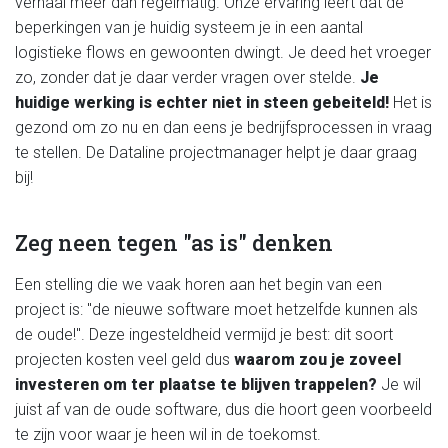
verhaal meer dan regelmatig. Onze ervaring leert dat de
beperkingen van je huidig systeem je in een aantal
logistieke flows en gewoonten dwingt. Je deed het vroeger
zo, zonder dat je daar verder vragen over stelde.
Je
huidige werking is echter niet in steen gebeiteld!
Het is
gezond om zo nu en dan eens je bedrijfsprocessen in vraag
te stellen. De Dataline projectmanager helpt je daar graag
bij!
Zeg neen tegen "as is" denken
Een stelling die we vaak horen aan het begin van een
project is: "de nieuwe software moet hetzelfde kunnen als
de oude!". Deze ingesteldheid vermijd je best: dit soort
projecten kosten veel geld dus
waarom zou je zoveel
investeren om ter plaatse te blijven trappelen?
Je wil
juist af van de oude software, dus die hoort geen voorbeeld
te zijn voor waar je heen wil in de toekomst.